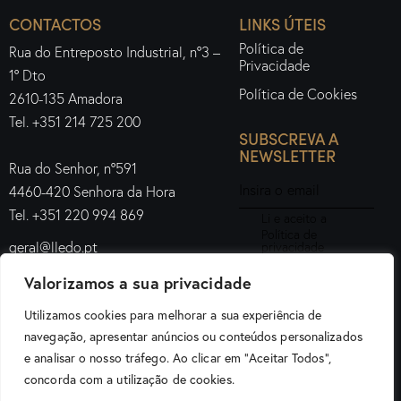
CONTACTOS
LINKS ÚTEIS
Política de
Rua do Entreposto Industrial, nº3 –
Privacidade
1º Dto
Política de Cookies
2610-135 Amadora
Tel. +351 214 725 200
SUBSCREVA A
NEWSLETTER
Rua do Senhor, nº591
4460-420 Senhora da Hora
Tel. +351 220 994 869
Li e aceito a
Política de
geral@lledo.pt
privacidade
.
Valorizamos a sua privacidade
Subscrever
Utilizamos cookies para melhorar a sua experiência de
navegação, apresentar anúncios ou conteúdos personalizados
e analisar o nosso tráfego. Ao clicar em "Aceitar Todos",
Lledo Iluminação Portugal © 2026. Todos os direitos
concorda com a utilização de cookies.
reservados.