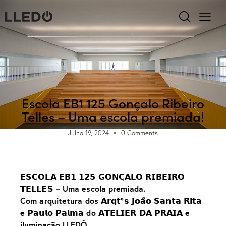
DESTAQUES
MEDIA
NOTÍCIAS
PROJETO
Escola EB1 125 Gonçalo Ribeiro
Telles – Uma escola premiada!
Julho 19, 2024
0
Comments
𝗘𝗦𝗖𝗢𝗟𝗔 𝗘𝗕𝟭 𝟭𝟮𝟱 𝗚𝗢𝗡𝗖̧𝗔𝗟𝗢 𝗥𝗜𝗕𝗘𝗜𝗥𝗢
𝗧𝗘𝗟𝗟𝗘𝗦 – Uma escola premiada.
Com arquitetura dos 𝗔𝗿𝗾𝘁º𝘀 𝗝𝗼𝗮̃𝗼 𝗦𝗮𝗻𝘁𝗮 𝗥𝗶𝘁𝗮
e 𝗣𝗮𝘂𝗹𝗼 𝗣𝗮𝗹𝗺𝗮 do 𝗔𝗧𝗘𝗟𝗜𝗘𝗥 𝗗𝗔 𝗣𝗥𝗔𝗜𝗔 e
iluminação LLEDÓ.