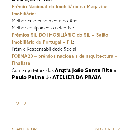
Prémio Nacional do Imobiliário da
Magazine
Imobiliário
:
Melhor Empreendimento do Ano
Melhor equipamento colectivo
Prémios SIL DO IMOBILIÁRIO do
SIL – Salão
Imobiliário de Portugal – FIL
:
Prémio Responsabilidade Social
FORMA23 – prémios nacionais de arquitectura –
Finalista
Com arquitetura dos 𝗔𝗿𝗾𝘁º𝘀 𝗝𝗼𝗮̃𝗼 𝗦𝗮𝗻𝘁𝗮 𝗥𝗶𝘁𝗮 e
𝗣𝗮𝘂𝗹𝗼 𝗣𝗮𝗹𝗺𝗮 do 𝗔𝗧𝗘𝗟𝗜𝗘𝗥 𝗗𝗔 𝗣𝗥𝗔𝗜𝗔
0
ANTERIOR
SEGUINTE