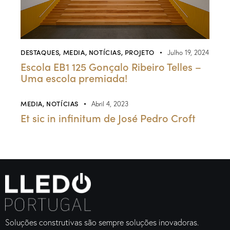
DESTAQUES
,
MEDIA
,
NOTÍCIAS
,
PROJETO
Julho 19, 2024
Escola EB1 125 Gonçalo Ribeiro Telles –
Uma escola premiada!
MEDIA
,
NOTÍCIAS
Abril 4, 2023
Et sic in infinitum de José Pedro Croft
Soluções construtivas são sempre soluções inovadoras.