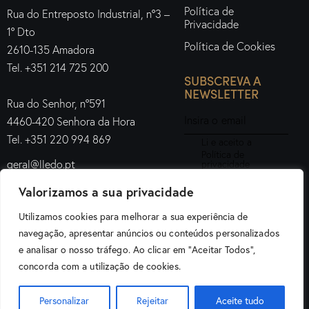
Política de
Rua do Entreposto Industrial, nº3 –
Privacidade
1º Dto
Política de Cookies
2610-135 Amadora
Tel. +351 214 725 200
SUBSCREVA A
NEWSLETTER
Rua do Senhor, nº591
4460-420 Senhora da Hora
Tel. +351 220 994 869
Li e aceito a
Política de
geral@lledo.pt
privacidade
.
Valorizamos a sua privacidade
Subscrever
Utilizamos cookies para melhorar a sua experiência de
navegação, apresentar anúncios ou conteúdos personalizados
e analisar o nosso tráfego. Ao clicar em "Aceitar Todos",
Lledo Iluminação Portugal © 2026. Todos os direitos
concorda com a utilização de cookies.
reservados.
Personalizar
Rejeitar
Aceite tudo