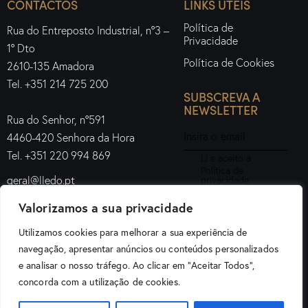
CONTACTOS
LINKS ÚTEIS
Política de
Rua do Entreposto Industrial, nº3 –
Privacidade
1º Dto
Política de Cookies
2610-135 Amadora
Tel. +351 214 725 200
SUBSCREVA A
NEWSLETTER
Rua do Senhor, nº591
4460-420 Senhora da Hora
Tel. +351 220 994 869
Li e aceito a
Política de
geral@lledo.pt
privacidade
.
Valorizamos a sua privacidade
Subscrever
Utilizamos cookies para melhorar a sua experiência de
navegação, apresentar anúncios ou conteúdos personalizados
e analisar o nosso tráfego. Ao clicar em "Aceitar Todos",
Lledo Iluminação Portugal © 2026. Todos os direitos
concorda com a utilização de cookies.
reservados.