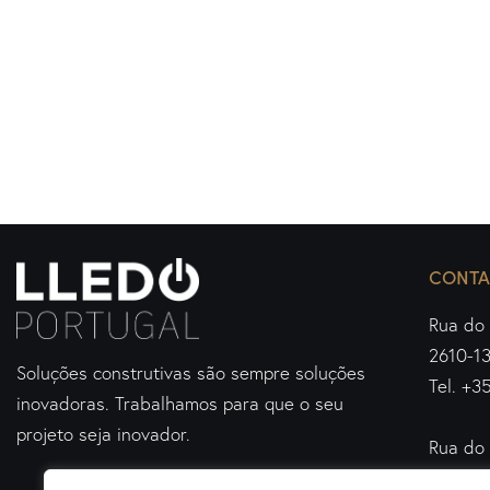
CONTA
Rua do 
2610-1
Soluções construtivas são sempre soluções
Tel. +3
inovadoras.
Trabalhamos para que o seu
projeto seja inovador.
Rua do 
4460-4