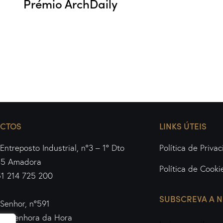
Prémio ArchDaily
CTOS
LINKS ÚTEIS
Entreposto Industrial, nº3 – 1º Dto
Política de Priva
35 Amadora
Política de Cooki
51 214 725 200
SUBSCREVA A 
Senhor, nº591
20 Senhora da Hora