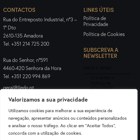
CONTACTOS
LINKS ÚTEIS
Política de
Rua do Entreposto Industrial, nº3 –
Privacidade
1º Dto
Política de Cookies
2610-135 Amadora
Tel. +351 214 725 200
SUBSCREVA A
NEWSLETTER
Rua do Senhor, nº591
4460-420 Senhora da Hora
Tel. +351 220 994 869
Li e aceito a
Política de
geral@lledo.pt
privacidade
.
Valorizamos a sua privacidade
Subscrever
Utilizamos cookies para melhorar a sua experiência de
navegação, apresentar anúncios ou conteúdos personalizados
e analisar o nosso tráfego. Ao clicar em "Aceitar Todos",
Lledo Iluminação Portugal © 2026. Todos os direitos
concorda com a utilização de cookies.
reservados.