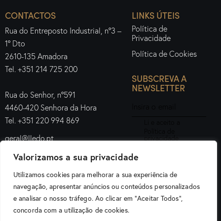
CONTACTOS
LINKS ÚTEIS
Política de
Rua do Entreposto Industrial, nº3 –
Privacidade
1º Dto
Política de Cookies
2610-135 Amadora
Tel. +351 214 725 200
SUBSCREVA A
NEWSLETTER
Rua do Senhor, nº591
4460-420 Senhora da Hora
Tel. +351 220 994 869
Li e aceito a
Política de
geral@lledo.pt
privacidade
.
Valorizamos a sua privacidade
Subscrever
Utilizamos cookies para melhorar a sua experiência de
navegação, apresentar anúncios ou conteúdos personalizados
e analisar o nosso tráfego. Ao clicar em "Aceitar Todos",
Lledo Iluminação Portugal © 2026. Todos os direitos
concorda com a utilização de cookies.
reservados.