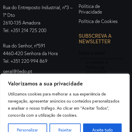
Política de
Rua do Entreposto Industrial, nº3 –
Privacidade
1º Dto
Política de Cookies
2610-135 Amadora
Tel. +351 214 725 200
SUBSCREVA A
NEWSLETTER
Rua do Senhor, nº591
4460-420 Senhora da Hora
Tel. +351 220 994 869
Li e aceito a
Política de
geral@lledo.pt
privacidade
.
Valorizamos a sua privacidade
Subscrever
Utilizamos cookies para melhorar a sua experiência de
navegação, apresentar anúncios ou conteúdos personalizados
e analisar o nosso tráfego. Ao clicar em "Aceitar Todos",
Lledo Iluminação Portugal © 2026. Todos os direitos
concorda com a utilização de cookies.
reservados.
Personalizar
Rejeitar
Aceite tudo