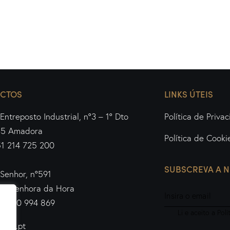
CTOS
LINKS ÚTEIS
Entreposto Industrial, nº3 – 1º Dto
Política de Priva
35 Amadora
Política de Cooki
51 214 725 200
SUBSCREVA A 
Senhor, nº591
20 Senhora da Hora
51 220 994 869
Li e aceito a
Polí
ledo.pt