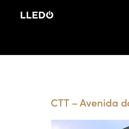
HOME
QUEM SOMOS
CTT – Avenida d