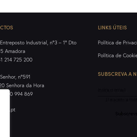
CTOS
LINKS ÚTEIS
Entreposto Industrial, nº3 – 1º Dto
Política de Priva
35 Amadora
Política de Cooki
51 214 725 200
SUBSCREVA A 
Senhor, nº591
20 Senhora da Hora
51 220 994 869
Li e aceito a
Polí
ledo.pt
Subscrev