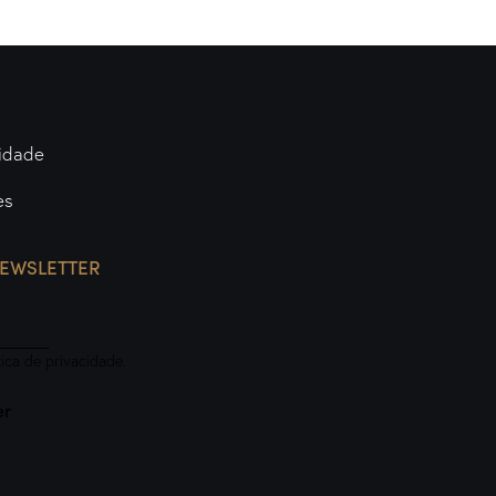
cidade
es
NEWSLETTER
tica de privacidade
.
er