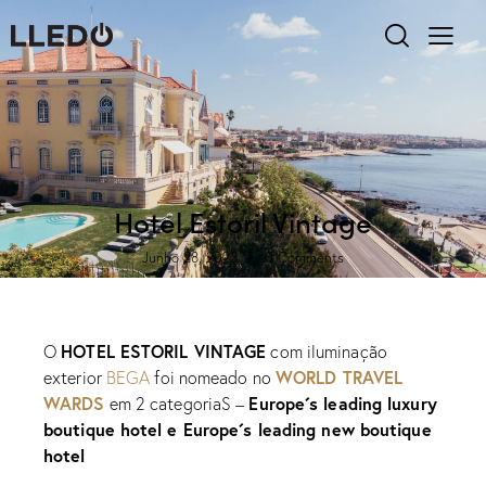
DESTAQUES
NOTÍCIAS
PROJETO
Hotel Estoril Vintage
Junho 28, 2023
0
Comments
HOTEL ESTORIL VINTAGE
O
com iluminação
WORLD TRAVEL
exterior
BEGA
foi nomeado no
WARDS
Europe´s leading luxury
em 2 categoriaS –
boutique hotel e Europe´s leading new boutique
hotel